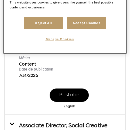
This website uses cookies to give users like yourself the best possible
Par
content and experience.
Senior Content Creator
Reject All
Accept Cookies
ID:
164518
Agence
Manage Cookies
Publicis Groupe
Localité
Multiple
Métier
Content
Date de publication
7/31/2026
Postuler
English
Associate Director, Social Creative