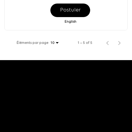
Postuler
English
Éléments par page
1 – 5 of 5
10