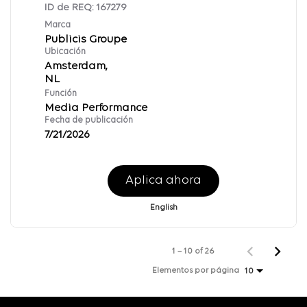
ID de REQ:
167279
Marca
Publicis Groupe
Ubicación
Amsterdam,
Función
Media Performance
Fecha de publicación
7/21/2026
Aplica ahora
English
1 – 10 of 26
Elementos por página
10