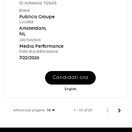
ID richiesta:
112665
Brand
Publicis Groupe
Località
Amsterdam,
Job function
Media Performance
Data di pubblicazione
7/22/2026
Candidati ora
English
Articoli per pagina
1 – 10 of 29
10