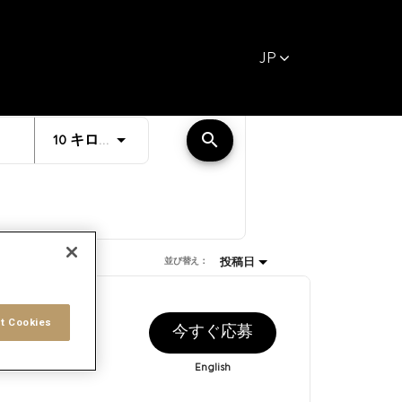
JP
距離
search
JOBS.DISTANCEUNITS_SCREENREAD
10 キロメートル
投稿日
並び替え：
投稿日
t Cookies
今すぐ応募
8/7/2026
English