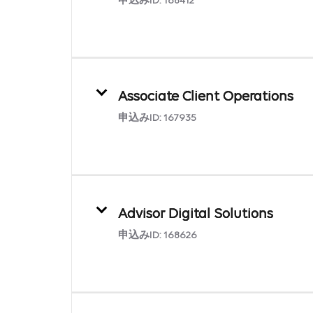
申込みID:
168412
Associate Client Operations
申込みID:
167935
Advisor Digital Solutions
申込みID:
168626