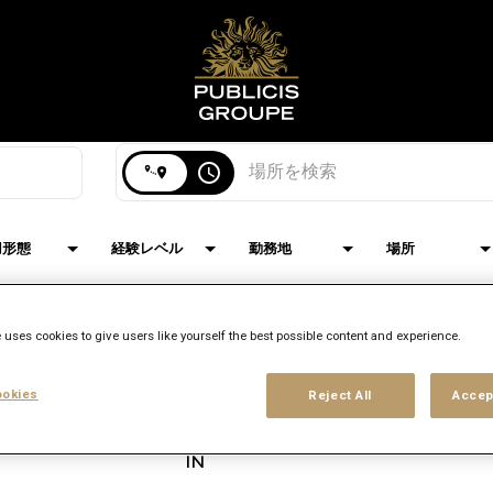
都市/国名を検索
access_time
用形態
経験レベル
勤務地
場所
 uses cookies to give users like yourself the best possible content and experience.
ブランド
ロケーション
職種
okies
Reject All
Accep
Epsilon
Bengaluru,
Finance
Karnataka