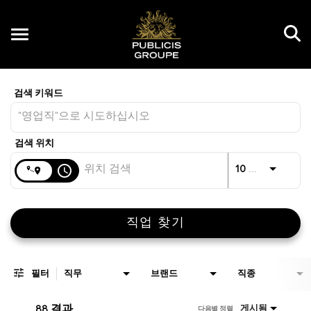
Toggle
navigation
Job Search Page
KR
거리
access_time
JO
10 킬로미터
직업 찾기
필터
직무
브랜드
직종
88 결과
게시됨
다음별 정렬