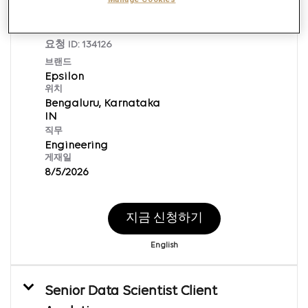
Lead Developer (Oracle CPQ
Developer)
요청 ID:
134126
브랜드
Epsilon
위치
Bengaluru, Karnataka
직무
Engineering
게재일
8/5/2026
지금 신청하기
English
Senior Data Scientist Client