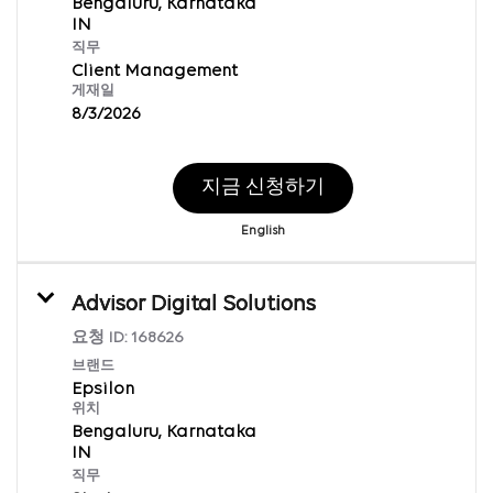
Bengaluru, Karnataka
직무
Client Management
게재일
8/3/2026
지금 신청하기
English
Advisor Digital Solutions
요청 ID:
168626
브랜드
Epsilon
위치
Bengaluru, Karnataka
직무