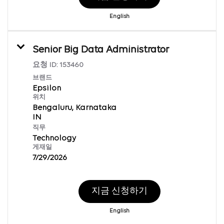
English
Senior Big Data Administrator
요청 ID:
153460
브랜드
Epsilon
위치
Bengaluru, Karnataka
직무
Technology
게재일
7/29/2026
지금 신청하기
English