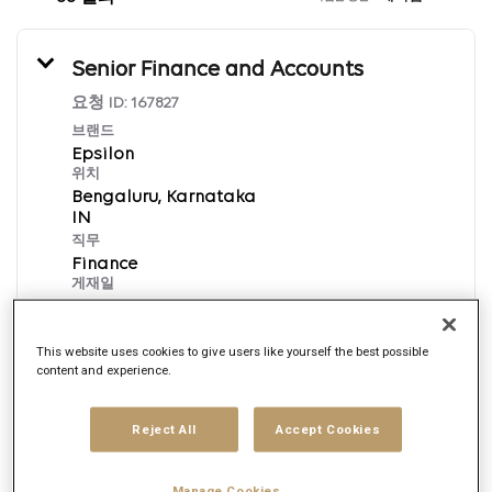
Senior Finance and Accounts
요청 ID:
167827
브랜드
Epsilon
위치
Bengaluru, Karnataka
직무
Finance
게재일
8/7/2026
This website uses cookies to give users like yourself the best possible
content and experience.
지금 신청하기
English
Reject All
Accept Cookies
Manage Cookies