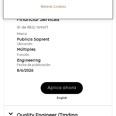
Technical Architect/Implementation
Manage Cookies
Engineer (Salesforce)- Specialist-
Financial Services
ID de REQ:
169671
Marca
Publicis Sapient
Ubicación
Múltiples
Función
Engineering
Fecha de publicación
8/6/2026
Aplica ahora
English
Quality Engineer (Trading