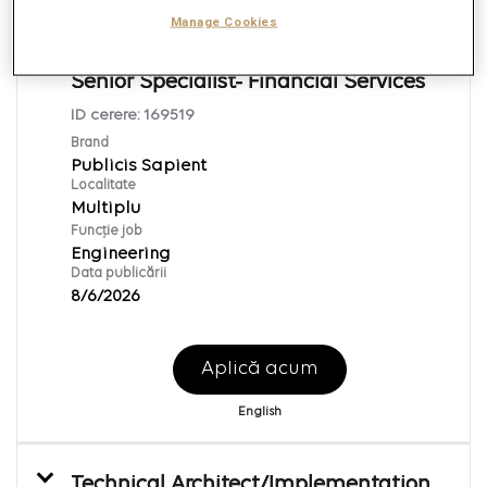
Manage Cookies
Java Technical Lead/ Architect-
Senior Specialist- Financial Services
ID cerere:
169519
Brand
Publicis Sapient
Localitate
Multiplu
Funcție job
Engineering
Data publicării
8/6/2026
Aplică acum
English
Technical Architect/Implementation