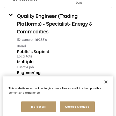
După
Quality Engineer (Trading
Platforms) - Specialist- Energy &
Commodities
ID cerere:
169536
Brand
Publicis Sapient
Localitate
Multiplu
Funcție job
Engineering
Data publicării
8/7/2026
This website uses cookies to give users like yourself the best possible
content and experience.
Aplică acum
Reject All
Accept Cookies
English