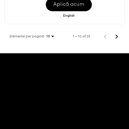
Aplică acum
English
Elemente per pagină
1 – 10 of 23
10