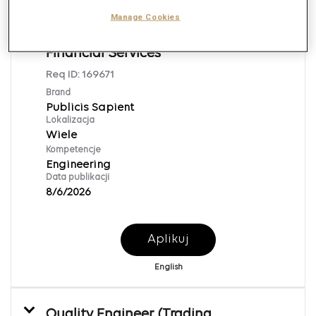
Technical Architect/Implementation
Manage Cookies
Engineer (Salesforce)- Specialist-
Financial Services
Req ID:
169671
Brand
Publicis Sapient
Lokalizacja
Wiele
Kompetencje
Engineering
Data publikacji
8/6/2026
Aplikuj
English
Quality Engineer (Trading