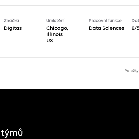
Značka
Umístění
Pracovní funkce
Dat
Digitas
Chicago,
Data Sciences
8/
Illinois
Položky
h týmů