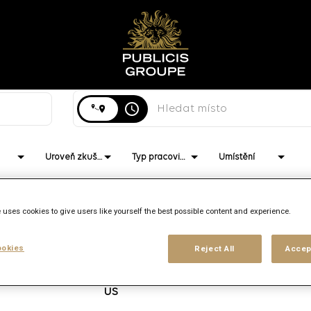
Hledání lokality
access_time
Úroveň zkušeností
Typ pracoviště
Umístění
 uses cookies to give users like yourself the best possible content and experience.
Značka
Umístění
Pracovní funkce
Dat
okies
Reject All
Accep
Epsilon
Chicago,
Creative
8/
Illinois