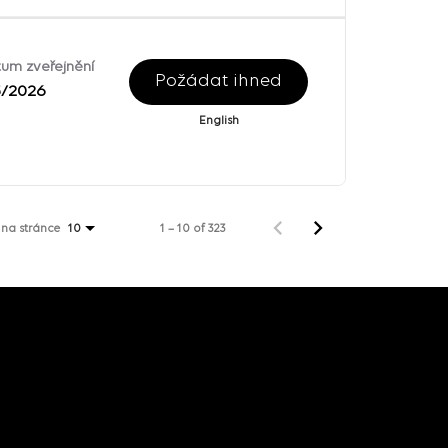
um zveřejnění
Požádat ihned
5/2026
English
 na stránce
1 – 10 of 323
10