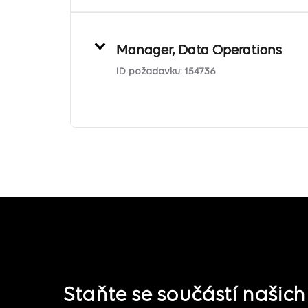
Manager, Data Operations
ID požadavku:
154736
Staňte se součástí našic