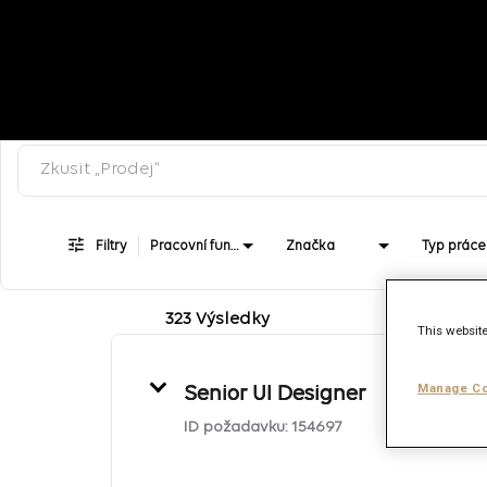
Klíčové slovo pro vyhledávání
Job Search Page
Filtry
Pracovní funkce
Značka
Typ práce
323 Výsledky
This website
Manage Co
Senior UI Designer
ID požadavku:
154697