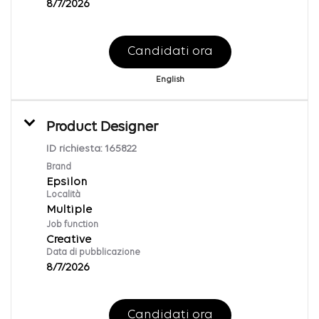
8/7/2026
Candidati ora
English
Product Designer
ID richiesta:
165822
Brand
Epsilon
Località
Multiple
Job function
Creative
Data di pubblicazione
8/7/2026
Candidati ora