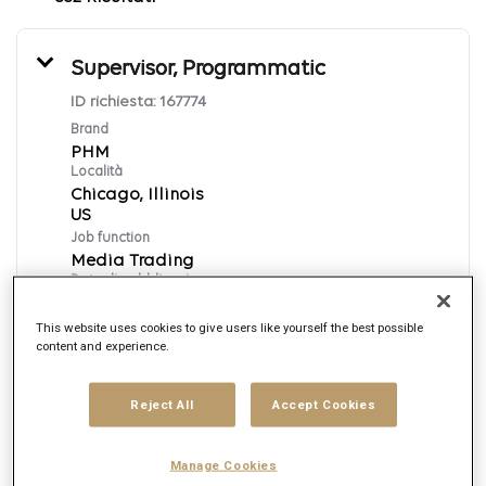
Supervisor, Programmatic
ID richiesta:
167774
Brand
PHM
Località
Chicago, Illinois
Job function
Media Trading
Data di pubblicazione
8/7/2026
This website uses cookies to give users like yourself the best possible
content and experience.
Candidati ora
Reject All
Accept Cookies
English
Manage Cookies