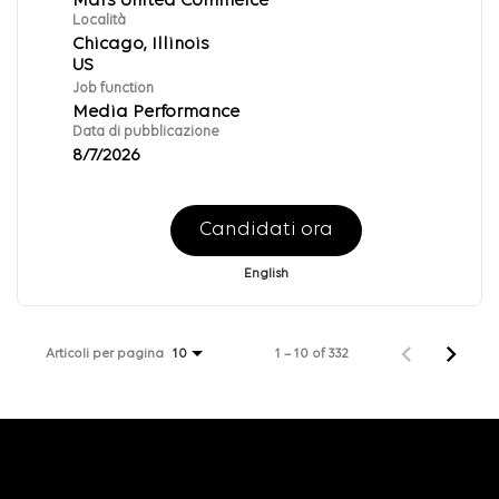
Mars United Commerce
Località
Chicago, Illinois
Job function
Media Performance
Data di pubblicazione
8/7/2026
Candidati ora
English
Articoli per pagina
1 – 10 of 332
10