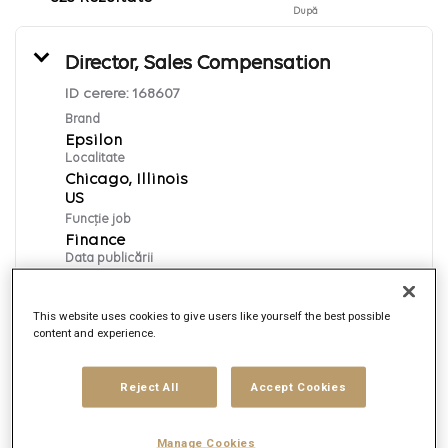
După
Director, Sales Compensation
ID cerere:
168607
Brand
Epsilon
Localitate
Chicago, Illinois
Funcție job
Finance
Data publicării
8/6/2026
This website uses cookies to give users like yourself the best possible
content and experience.
Aplică acum
Reject All
Accept Cookies
English
Manage Cookies