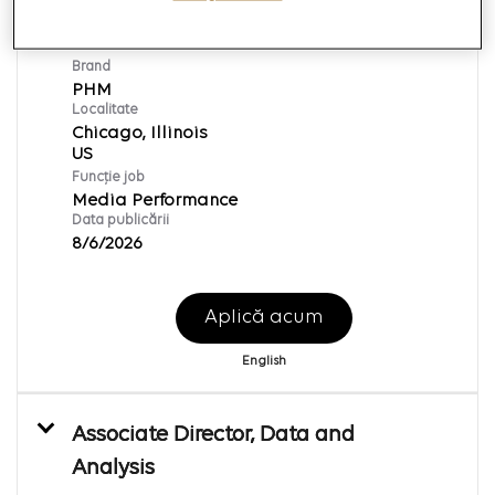
SEO, Account Director
ID cerere:
151795
Brand
PHM
Localitate
Chicago, Illinois
Funcție job
Media Performance
Data publicării
8/6/2026
Aplică acum
English
Associate Director, Data and
Analysis