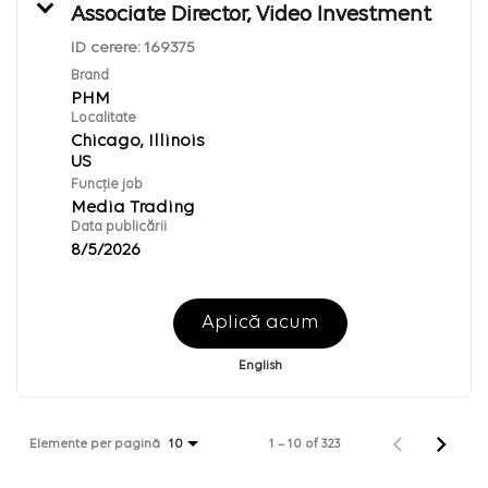
Associate Director, Video Investment
ID cerere:
169375
Brand
PHM
Localitate
Chicago, Illinois
Funcție job
Media Trading
Data publicării
8/5/2026
Aplică acum
English
Elemente per pagină
1 – 10 of 323
10