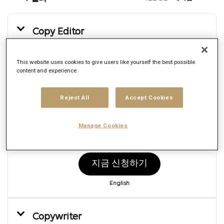
Copy Editor
요청 ID:
169362
브랜드
This website uses cookies to give users like yourself the best possible
Mars United Commerce
content and experience.
위치
여러
Reject All
Accept Cookies
직무
Production
게재일
Manage Cookies
8/4/2026
지금 신청하기
English
Copywriter