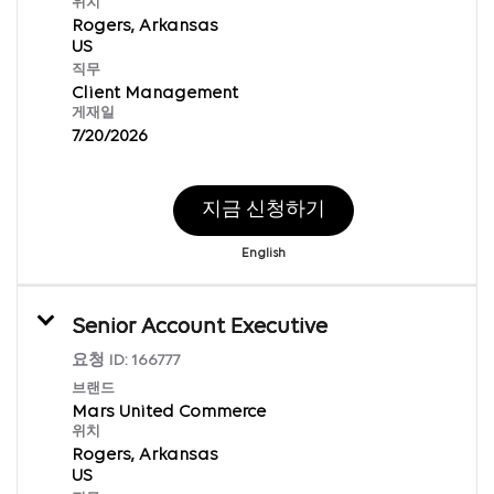
위치
Rogers, Arkansas
직무
Client Management
게재일
7/20/2026
지금 신청하기
English
Senior Account Executive
요청 ID:
166777
브랜드
Mars United Commerce
위치
Rogers, Arkansas