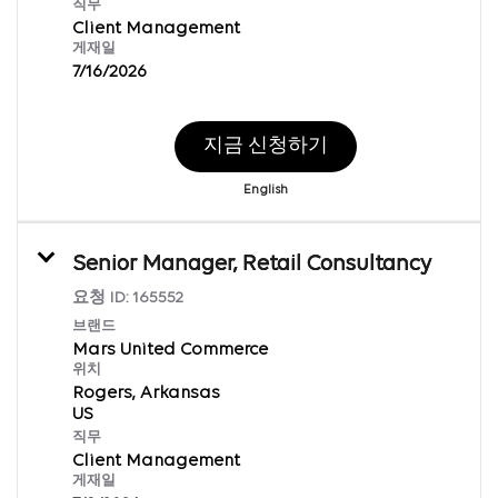
직무
Client Management
게재일
7/16/2026
지금 신청하기
English
Senior Manager, Retail Consultancy
요청 ID:
165552
브랜드
Mars United Commerce
위치
Rogers, Arkansas
직무
Client Management
게재일