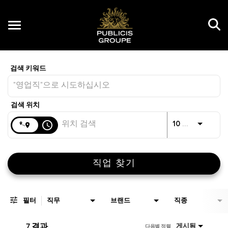
Toggle
navigation
Job Search Page
KR
거리
access_time
JO
10 킬로미터
직업 찾기
필터
직무
브랜드
직종
7 결과
게시됨
다음별 정렬