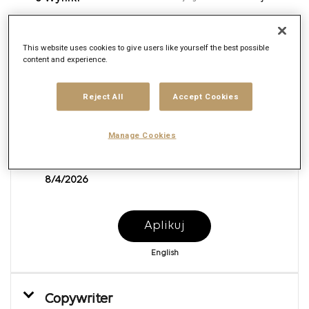
Copy Editor
This website uses cookies to give users like yourself the best possible
content and experience.
Req ID:
169362
Brand
Reject All
Accept Cookies
Mars United Commerce
Lokalizacja
Wiele
Manage Cookies
Kompetencje
Production
Data publikacji
8/4/2026
Aplikuj
English
Copywriter