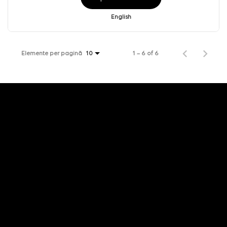
English
Elemente per pagină
1 – 6 of 6
10