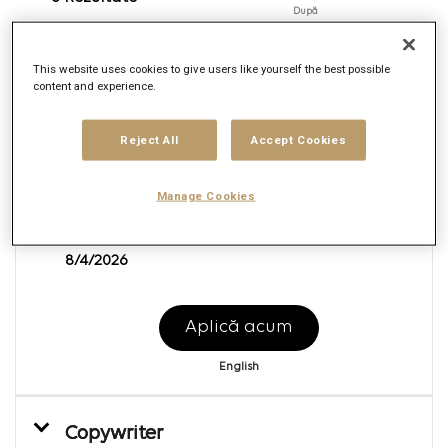
După
Copy Editor
This website uses cookies to give users like yourself the best possible
content and experience.
ID cerere:
169362
Brand
Reject All
Accept Cookies
Mars United Commerce
Localitate
Multiplu
Manage Cookies
Funcție job
Production
Data publicării
8/4/2026
Aplică acum
English
Copywriter