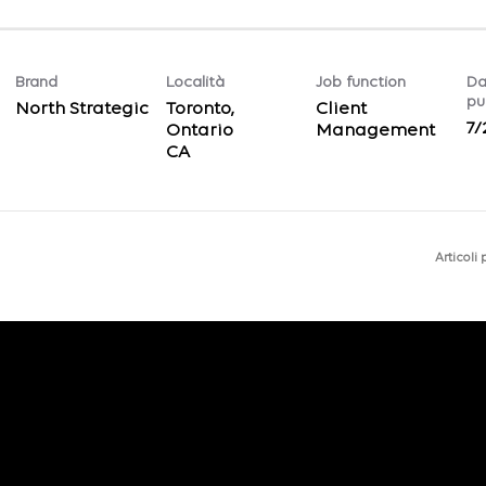
Brand
Località
Job function
Da
pu
North Strategic
Toronto,
Client
7/
Ontario
Management
Articoli