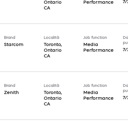
7/
Ontario
Performance
Brand
Località
Job function
Da
pu
Starcom
Toronto,
Media
7/
Ontario
Performance
Brand
Località
Job function
Da
pu
Zenith
Toronto,
Media
7/
Ontario
Performance