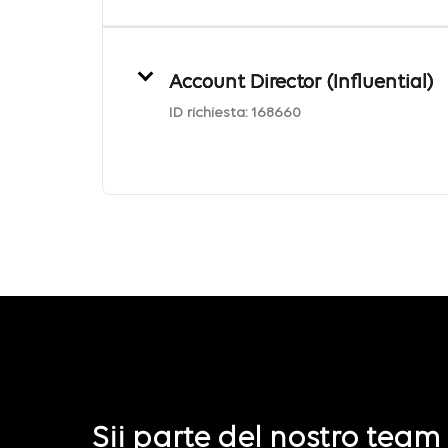
Account Director (Influential)
ID richiesta:
168660
Sii parte del nostro team