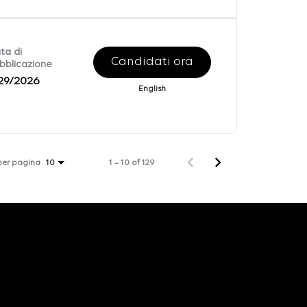
ta di
Candidati ora
bblicazione
29/2026
English
 per pagina
1 – 10 of 129
10