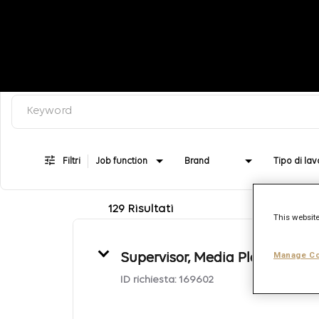
Keyword, categoria o job title
Job Search Page
Filtri
Job function
Brand
Tipo di lav
129 Risultati
This website
Manage Co
Supervisor, Media Planning
ID richiesta:
169602