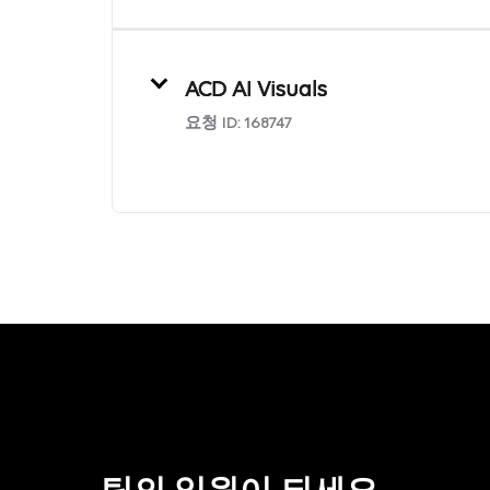
ACD AI Visuals
요청 ID:
168747