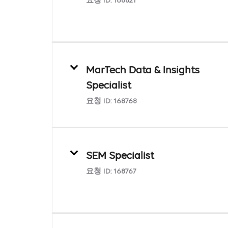
요청 ID:
168821
MarTech Data & Insights
Specialist
요청 ID:
168768
SEM Specialist
요청 ID:
168767