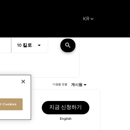
KR
거리
search
JOBS.DISTANCEUNITS_SCREENREADER_T
10 킬로미터
게시됨
다음별 정렬
게재일
t Cookies
지금 신청하기
/6/2026
English