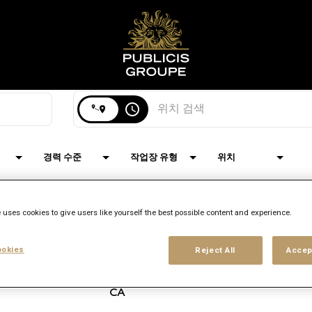
검색 위치
access_time
경력 수준
작업장 유형
위치
 uses cookies to give users like yourself the best possible content and experience.
브랜드
위치
직무
okies
Reject All
Accep
Starcom
Toronto,
Media
8
Ontario
Performance