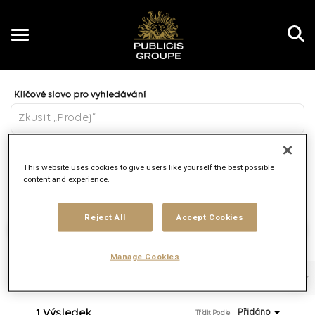
Toggle
navigation
Job Search Page
CZ
Vzdálenost
This website uses cookies to give users like yourself the best possible
access_time
JOBS.DI
10 KM
content and experience.
Reject All
Accept Cookies
Najít práce
Manage Cookies
Filtry
Pracovní funkce
Značka
Typ práce
1 Výsledek
Přidáno
Třídit Podle