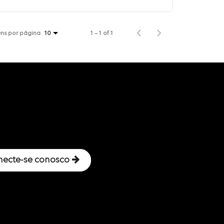
ens por página
1 – 1 of 1
10
necte-se conosco