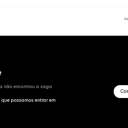
It
e
da não encontrou a vaga
Co
a que possamos entrar em