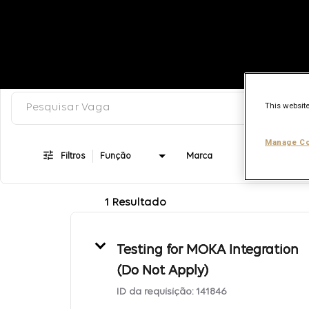
Pesquisar palavra-chave, categoria ou título
Job Search Page
This website
Manage Co
Filtros
Função
Marca
1 Resultado
Testing for MOKA Integration
(Do Not Apply)
ID da requisição:
141846