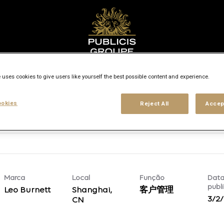
Pesquisar cidade, estado ou país
access_time
 uses cookies to give users like yourself the best possible content and experience.
okies
Reject All
Accep
Tipo de contrato
Nível de experiência
Local de trabalho
Localizações
Marca
Local
Função
Data
publ
Leo Burnett
Shanghai,
客户管理
3/2