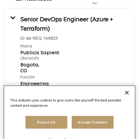
Por
Senior DevOps Engineer (Azure +
Terraform)
ID de REQ:
168823
Marca
Publicis Sapient
Ubicación
Bogota,
Función
Engineering
Fecha de publicación
8/7/2026
This website uses cookies to give users like yourself the best possible
content and experience.
Aplica ahora
Reject All
Accept Cookies
English