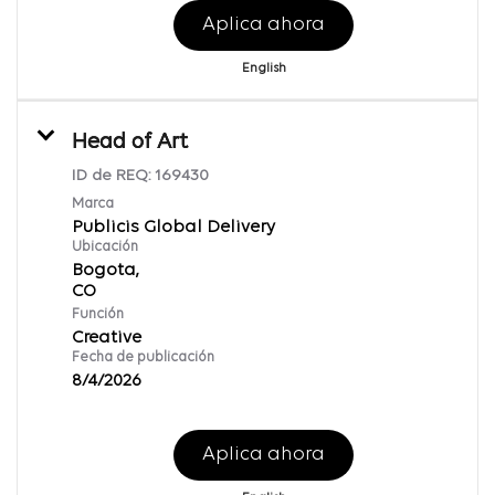
Aplica ahora
English
Head of Art
ID de REQ:
169430
Marca
Publicis Global Delivery
Ubicación
Bogota,
Función
Creative
Fecha de publicación
8/4/2026
Aplica ahora