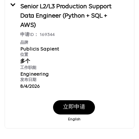
Senior L2/L3 Production Support
Data Engineer (Python + SQL +
AWS)
申请ID：
169344
品牌
Publicis Sapient
位置
多个
工作职能
Engineering
发布日期
8/4/2026
立即申请
English