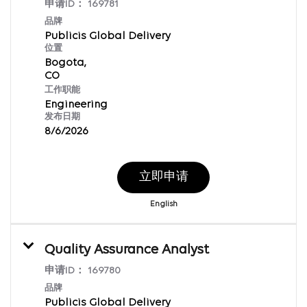
申请ID：
169781
品牌
Publicis Global Delivery
位置
Bogota,
工作职能
Engineering
发布日期
8/6/2026
立即申请
English
Quality Assurance Analyst
申请ID：
169780
品牌
Publicis Global Delivery