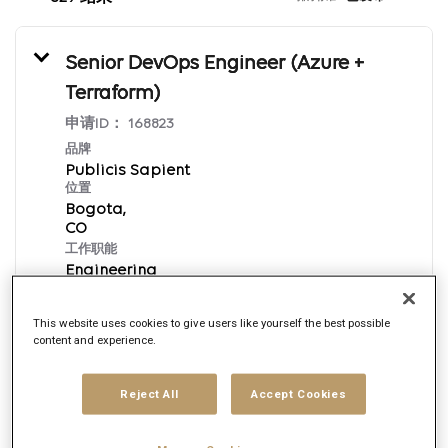
Senior DevOps Engineer (Azure +
Terraform)
申请ID：
168823
品牌
Publicis Sapient
位置
Bogota,
工作职能
Engineering
发布日期
8/7/2026
This website uses cookies to give users like yourself the best possible
content and experience.
立即申请
Reject All
Accept Cookies
English