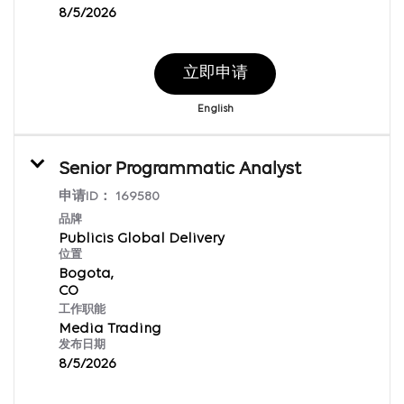
8/5/2026
立即申请
English
Senior Programmatic Analyst
申请ID：
169580
品牌
Publicis Global Delivery
位置
Bogota,
工作职能
Media Trading
发布日期
8/5/2026