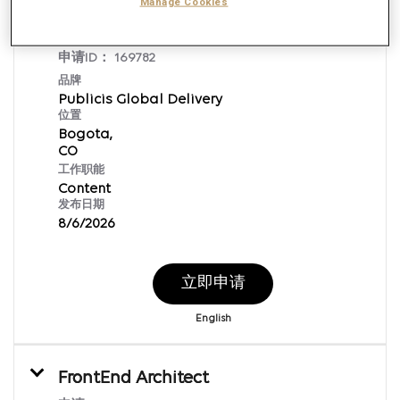
Manage Cookies
Content Publisher
申请ID：
169782
品牌
Publicis Global Delivery
位置
Bogota,
工作职能
Content
发布日期
8/6/2026
立即申请
English
FrontEnd Architect