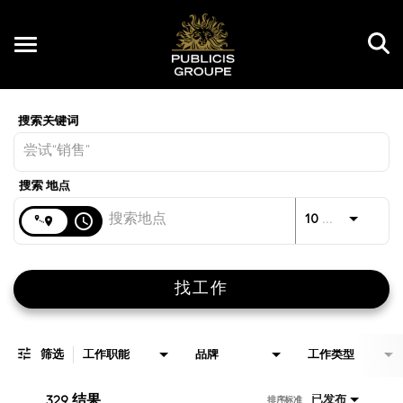
Toggle
navigation
Job Search Page
CN
距离
access_time
JOBS.D
10 公里
找工作
筛选
工作职能
品牌
工作类型
329 结果
已发布
排序标准