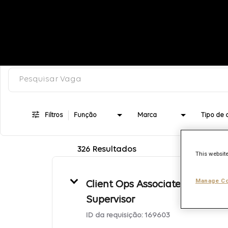
Pesquisar palavra-chave, categoria ou título
Job Search Page
Filtros
Função
Marca
326 Resultados
This website
Manage Co
Client Ops Associate
Supervisor
ID da requisição:
169603