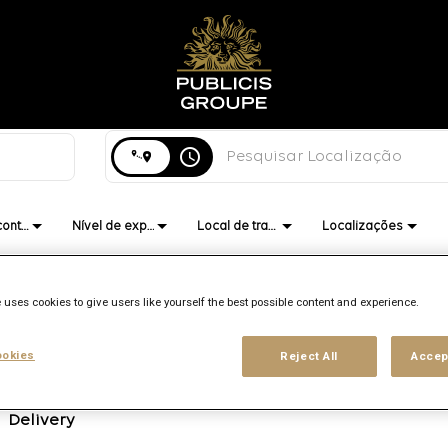
Pesquisar cidade, estado ou país
access_time
Tipo de contrato
Nível de experiência
Local de trabalho
Localizações
 uses cookies to give users like yourself the best possible content and experience.
okies
Reject All
Accep
Marca
Local
Função
Data
publ
Publicis
Bogota,
Finance
8/5
Global
Delivery