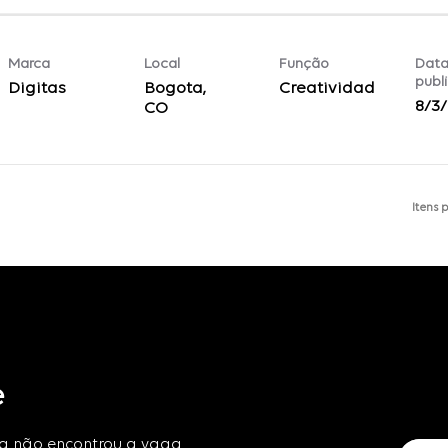
Marca
Local
Função
Data
publ
Digitas
Bogota,
Creatividad
8/3
Itens 
e
da não encontrou a vaga