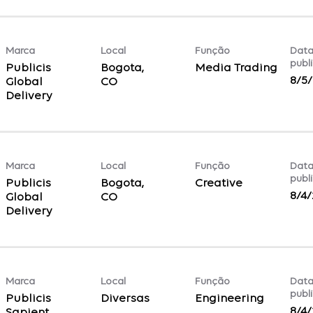
Marca
Local
Função
Data
publ
Publicis
Bogota,
Media Trading
8/5
Global
Delivery
Marca
Local
Função
Data
publ
Publicis
Bogota,
Creative
8/4
Global
Delivery
Marca
Local
Função
Data
publ
Publicis
Diversas
Engineering
8/4
Sapient