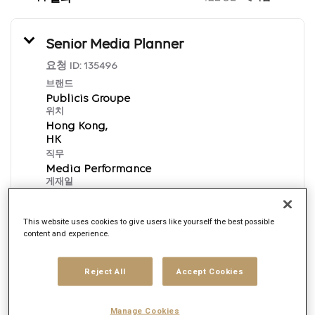
Senior Media Planner
요청 ID:
135496
브랜드
Publicis Groupe
위치
Hong Kong,
직무
Media Performance
게재일
1/14/2026
This website uses cookies to give users like yourself the best possible
content and experience.
지금 신청하기
Reject All
Accept Cookies
English
Manage Cookies