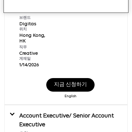
Senior Art Director
요청 ID:
135493
브랜드
Digitas
위치
Hong Kong,
직무
Creative
게재일
1/14/2026
지금 신청하기
English
Account Executive/ Senior Account
Executive