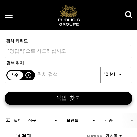
Toggle
navigation
Job Search Page
KR
거리
access_time
JOBS.DI
10 MI
직업 찾기
필터
직무
브랜드
직종
14 결과
게시됨
다음별 정렬