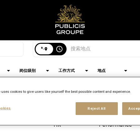
搜索 地点
access_time
岗位级别
工作方式
地点
 uses cookies to give users like yourself the best possible content and experience.
okies
Reject All
Accep
品牌
位置
工作职能
Publicis Groupe
Hong Kong,
Media
Performance