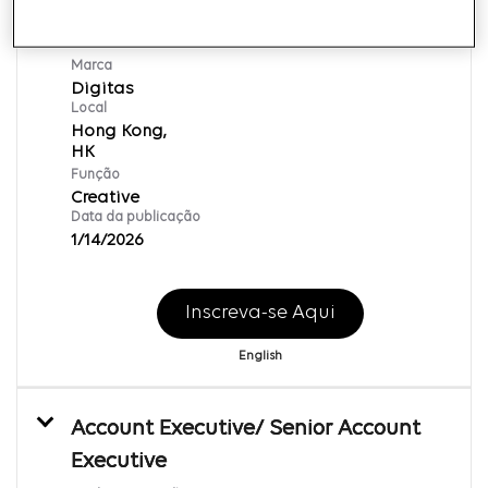
Senior Art Director
ID da requisição:
135493
Marca
Digitas
Local
Hong Kong,
Função
Creative
Data da publicação
1/14/2026
Inscreva-se Aqui
English
Account Executive/ Senior Account
Executive