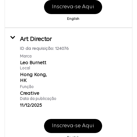
Inscreva-se Aqui
English
Art Director
ID da requisição:
124076
Marca
Leo Burnett
Local
Hong Kong,
Função
Creative
Data da publicação
11/12/2025
Inscreva-se Aqui