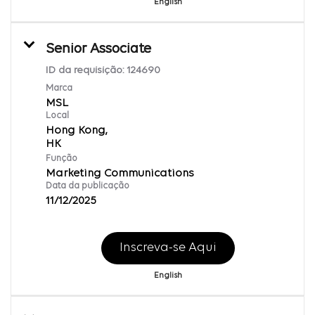
English
Senior Associate
ID da requisição:
124690
Marca
MSL
Local
Hong Kong,
Função
Marketing Communications
Data da publicação
11/12/2025
Inscreva-se Aqui
English