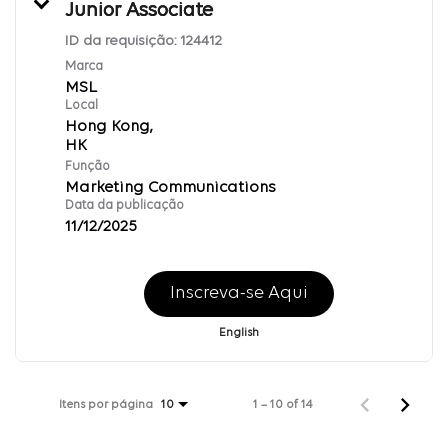
Junior Associate
ID da requisição:
124412
Marca
MSL
Local
Hong Kong,
Função
Marketing Communications
Data da publicação
11/12/2025
Inscreva-se Aqui
English
Itens por página
1 – 10 of 14
10