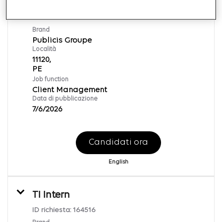
Media Intern
ID richiesta:
136686
Brand
Publicis Groupe
Località
11120,
Job function
Client Management
Data di pubblicazione
7/6/2026
Candidati ora
English
TI Intern
ID richiesta:
164516