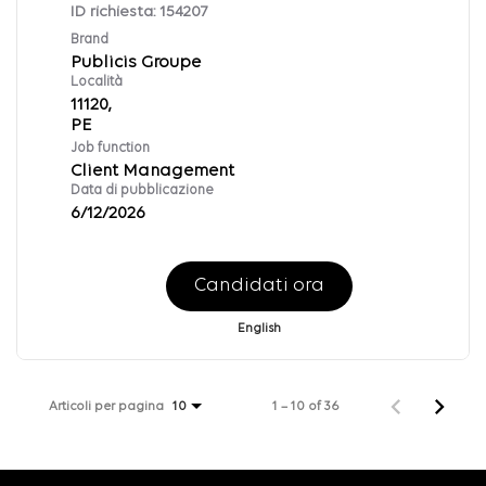
ID richiesta:
154207
Brand
Publicis Groupe
Località
11120,
Job function
Client Management
Data di pubblicazione
6/12/2026
Candidati ora
English
Articoli per pagina
1 – 10 of 36
10