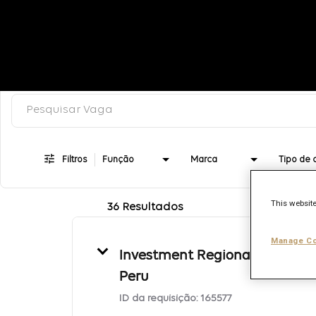
Pesquisar palavra-chave, categoria ou título
Job Search Page
Filtros
Função
Marca
This website
36 Resultados
Manage Co
Investment Regional Lead -
Peru
ID da requisição:
165577