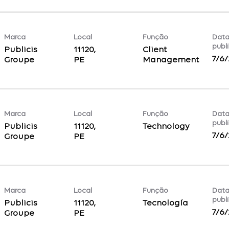
Marca
Local
Função
Data
publ
Publicis
11120,
Client
7/6
Groupe
Management
Marca
Local
Função
Data
publ
Publicis
11120,
Technology
7/6
Groupe
Marca
Local
Função
Data
publ
Publicis
11120,
Tecnología
7/6
Groupe