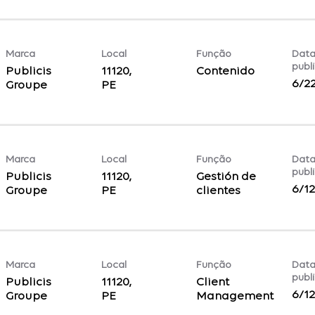
Marca
Local
Função
Data
publ
Publicis
11120,
Contenido
6/2
Groupe
Marca
Local
Função
Data
publ
Publicis
11120,
Gestión de
6/1
Groupe
clientes
Marca
Local
Função
Data
publ
Publicis
11120,
Client
6/1
Groupe
Management