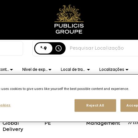
Pesquisar cidade, estado ou país
access_time
Tipo de contrato
Nível de experiência
Local de trabalho
Localizações
 uses cookies to give users like yourself the best possible content and experience.
okies
Reject All
Accep
Marca
Local
Função
Data
publ
Publicis
11120,
Client
7/17
Global
Management
Delivery