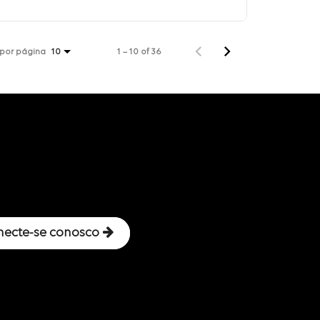
 por página
1 – 10 of 36
10
necte-se conosco