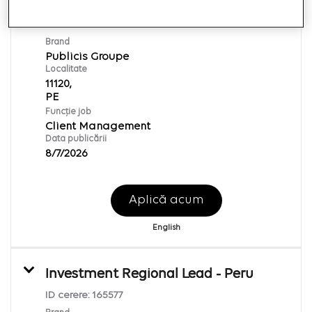
Influencer Executive Sr
ID cerere:
169877
Brand
Publicis Groupe
Localitate
11120,
Funcție job
Client Management
Data publicării
8/7/2026
Aplică acum
English
Investment Regional Lead - Peru
ID cerere:
165577