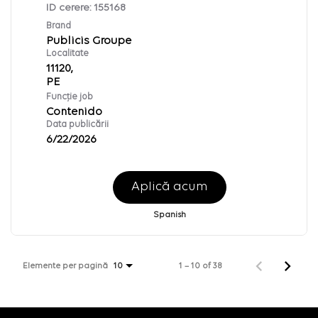
ID cerere:
155168
Brand
Publicis Groupe
Localitate
11120,
Funcție job
Contenido
Data publicării
6/22/2026
Aplică acum
Spanish
Elemente per pagină
1 – 10 of 38
10